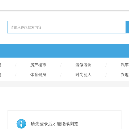
/
/
/
聘
房产楼市
装修装饰
汽车
/
/
/
码
体育健身
时尚丽人
兴趣
请先登录后才能继续浏览