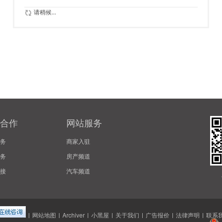
请稍候...
合作
网站服务
务
商家入驻
务
房产频道
接
汽车频道
|
网站地图
|
Archiver
|
小黑屋
|
关于我们
|
广告报价
|
法律声明
|
联系