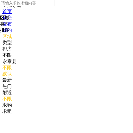
全局导航
首页
区域
房产
类型
发布
排序
我的
区域
类型
排序
不限
永泰县
不限
默认
最新
热门
附近
不限
求购
求租