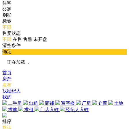
住宅
公寓
别墅
标签
不限
售卖状态
不限
在售
售罄
未开盘
清空条件
确定
正在加载...
首页
房产
发布
找经纪人
我的
二手房
出租
商铺
写字楼
厂房
仓库
土地
求购
求租
门店入驻
经纪人入驻
排序
默认