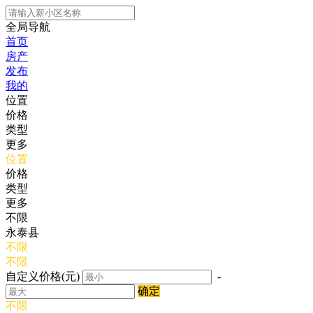
全局导航
首页
房产
发布
我的
位置
价格
类型
更多
位置
价格
类型
更多
不限
永泰县
不限
不限
自定义价格(元)
-
确定
不限