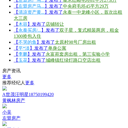
【
左盟房产马...
】发布了
泰禾红峪毛坯81平方27.8万
【
左盟房产马...
】发布了
中央府毛坯45平方29万
【
清凉资产黄...
】发布了
永泰一中龙峰小区，首次出租
大三房
【
木容
】发布了
店铺转让
【
永泰买房/...
】发布了
双子星，复式精装两房，租金
1300拎包入住
【
不哭的鱼
】发布了
太原村98号厂房出租
【
平*淡
】发布了
单身公寓
【
李鹏
】发布了
永富苑套房出租，第三实验小学
【
玉花
】发布了
城峰镇红绿灯路口空店出租
房产资讯
更多
推荐经纪人
更多
A世茂汪明星18750199420
黄枫林房产
小吴
左盟房产