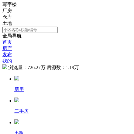
写字楼
厂房
仓库
土地
全局导航
首页
房产
发布
我的
浏览量：
726.27万
房源数：
1.19万
新房
二手房
出租