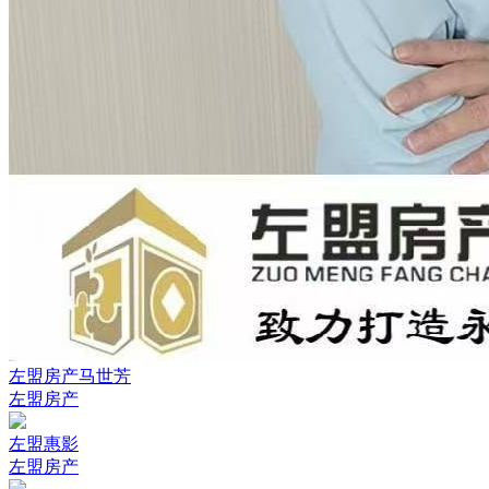
左盟房产马世芳
左盟房产
左盟惠影
左盟房产