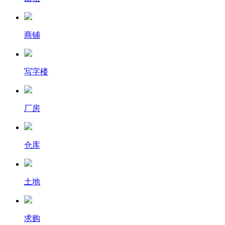
商铺
写字楼
厂房
仓库
土地
求购