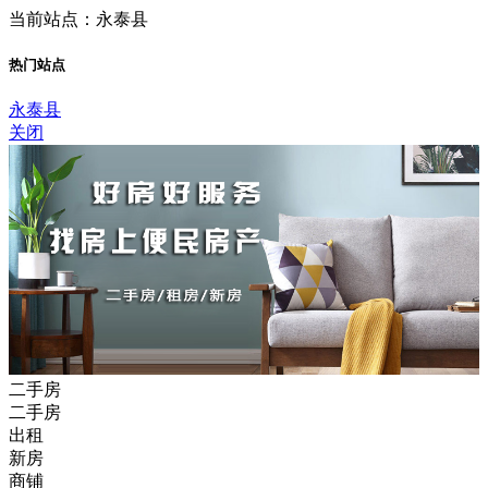
当前站点：永泰县
热门站点
永泰县
关闭
二手房
二手房
出租
新房
商铺