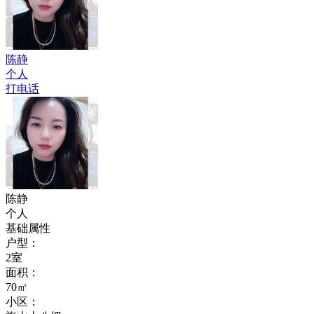
陈静
个人
打电话
陈静
个人
基础属性
户型：
2室
面积：
70㎡
小区：