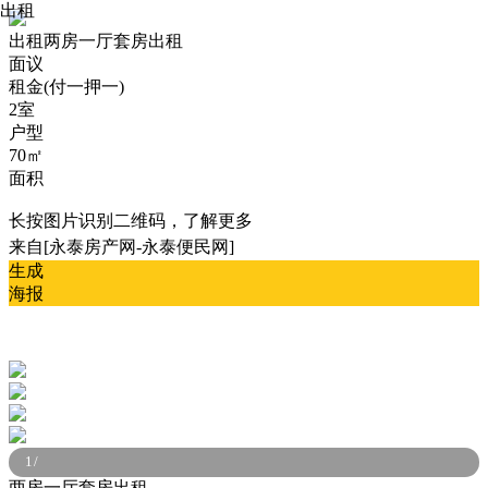
出租
出租
两房一厅套房出租
面议
租金(付一押一)
2室
户型
70㎡
面积
长按图片识别二维码，了解更多
来自[永泰房产网-永泰便民网]
生成
海报
1
/
两房一厅套房出租