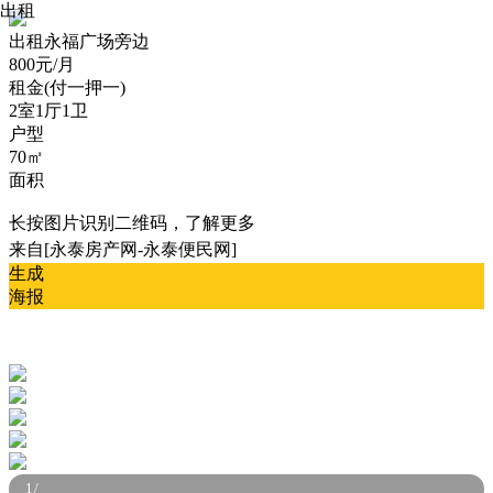
出租
出租
永福广场旁边
800元/月
租金(付一押一)
2室1厅1卫
户型
70㎡
面积
长按图片识别二维码，了解更多
来自[永泰房产网-永泰便民网]
生成
海报
1
/