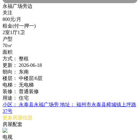
永福广场旁边
关注
800元/月
租金(付一押一)
2室1厅1卫
户型
70㎡
面积
方式：
整租
更新：
2026-06-18
朝向：
东南
楼层：
中楼层/6层
电梯：
无电梯
装修：
普通装修
用途：
住宅
小区：
永泰县永福广场旁
地址：
福州市永泰县樟城镇上坪路
37号
更多房源信息
房屋配套
电视