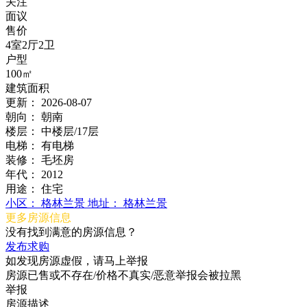
关注
面议
售价
4室2厅2卫
户型
100㎡
建筑面积
更新：
2026-08-07
朝向：
朝南
楼层：
中楼层/17层
电梯：
有电梯
装修：
毛坯房
年代：
2012
用途：
住宅
小区：
格林兰景
地址：
格林兰景
更多房源信息
没有找到满意的房源信息？
发布求购
如发现房源虚假，请马上举报
房源已售或不存在/价格不真实/恶意举报会被拉黑
举报
房源描述