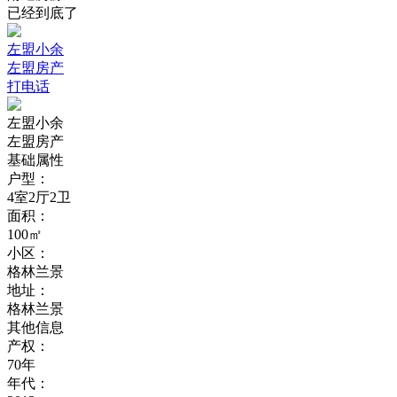
已经到底了
左盟小余
左盟房产
打电话
左盟小余
左盟房产
基础属性
户型：
4室2厅2卫
面积：
100㎡
小区：
格林兰景
地址：
格林兰景
其他信息
产权：
70年
年代：