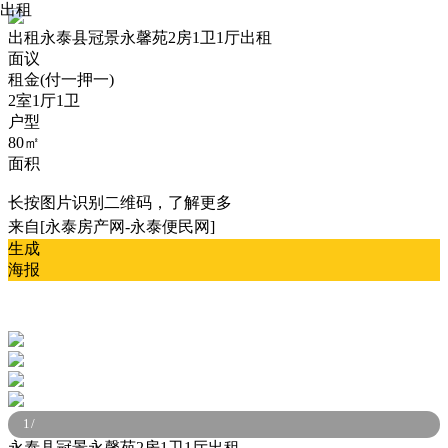
出租
出租
永泰县冠景永馨苑2房1卫1厅出租
面议
租金(付一押一)
2室1厅1卫
户型
80㎡
面积
长按图片识别二维码，了解更多
来自[永泰房产网-永泰便民网]
生成
海报
1
/
永泰县冠景永馨苑2房1卫1厅出租