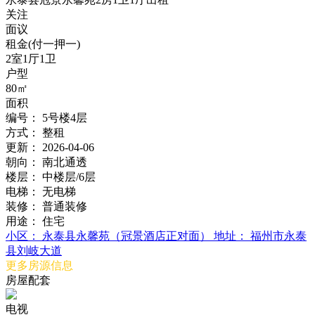
关注
面议
租金(付一押一)
2室1厅1卫
户型
80㎡
面积
编号：
5号楼4层
方式：
整租
更新：
2026-04-06
朝向：
南北通透
楼层：
中楼层/6层
电梯：
无电梯
装修：
普通装修
用途：
住宅
小区：
永泰县永馨苑（冠景酒店正对面）
地址：
福州市永泰
县刘岐大道
更多房源信息
房屋配套
电视