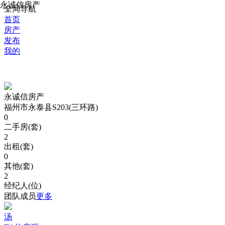
永诚信房产
全局导航
首页
房产
发布
我的
永诚信房产
福州市永泰县S203(三环路)
0
二手房(套)
2
出租(套)
0
其他(套)
2
经纪人(位)
团队成员
更多
汤