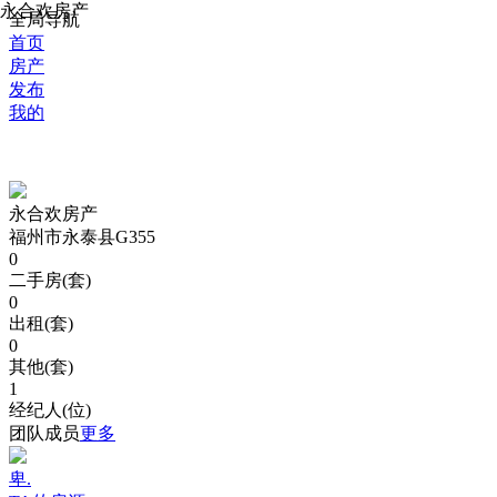
永合欢房产
全局导航
首页
房产
发布
我的
永合欢房产
福州市永泰县G355
0
二手房(套)
0
出租(套)
0
其他(套)
1
经纪人(位)
团队成员
更多
卑.