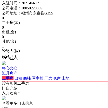
入驻时间：
2021-04-12
公司电话：
18050220059
公司地址：
福州市永泰县G355
0
二手房(套)
0
出租(套)
0
其他(套)
1
经纪人(位)
经纪人
将心比心
汇升房产
二手房
出租
商铺
写字楼
厂房
仓库
土地
没有相关二手房
门店介绍
永合欢房产
查看更多门店信息