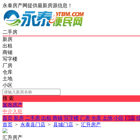
永泰房产网提供最新房源信息！
二手房
新房
出租
商铺
写字楼
厂房
仓库
土地
小区
搜 索
发布房产
中介入驻
首页
新房
二手房
出租
商铺
写字楼
厂房
仓库
土地
小区
门店
首页
>
永泰县门店
>
县城门店
>
汇升房产
汇升房产