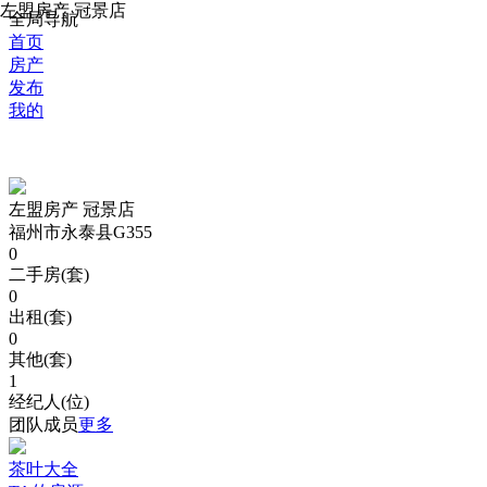
左盟房产 冠景店
全局导航
首页
房产
发布
我的
左盟房产 冠景店
福州市永泰县G355
0
二手房(套)
0
出租(套)
0
其他(套)
1
经纪人(位)
团队成员
更多
茶叶大全