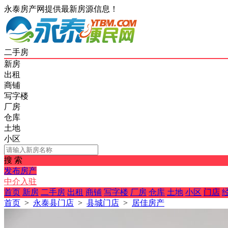
永泰房产网提供最新房源信息！
二手房
新房
出租
商铺
写字楼
厂房
仓库
土地
小区
搜 索
发布房产
中介入驻
首页
新房
二手房
出租
商铺
写字楼
厂房
仓库
土地
小区
门店
首页
>
永泰县门店
>
县城门店
>
居佳房产