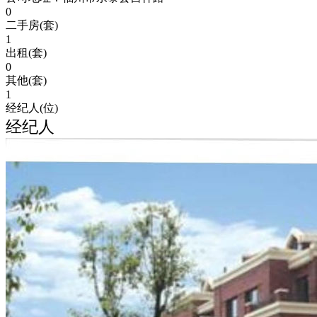
0
二手房(套)
1
出租(套)
0
其他(套)
1
经纪人(位)
经纪人