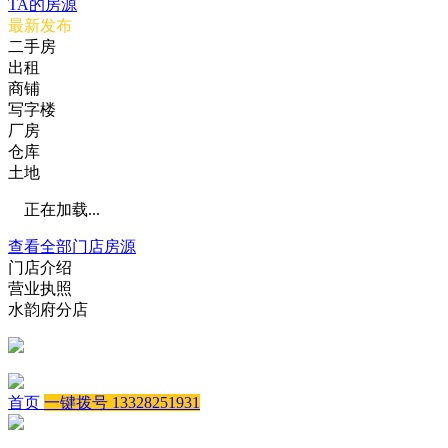
TA的房源
最新发布
二手房
出租
商铺
写字楼
厂房
仓库
土地
正在加载...
查看全部门店房源
门店介绍
营业执照
水韵府分店
首页
一键拨号 13328251931