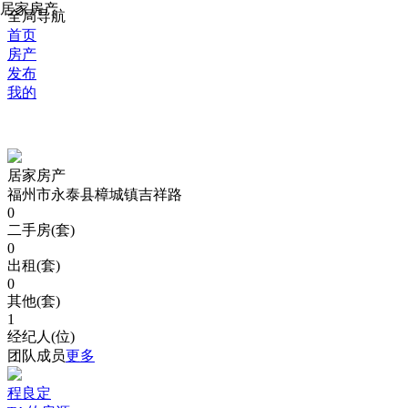
居家房产
全局导航
首页
房产
发布
我的
居家房产
福州市永泰县樟城镇吉祥路
0
二手房(套)
0
出租(套)
0
其他(套)
1
经纪人(位)
团队成员
更多
程良定