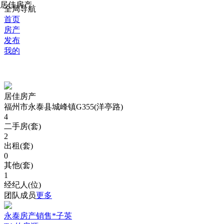
居佳房产
全局导航
首页
房产
发布
我的
居佳房产
福州市永泰县城峰镇G355(洋亭路)
4
二手房(套)
2
出租(套)
0
其他(套)
1
经纪人(位)
团队成员
更多
永泰房产销售*子英