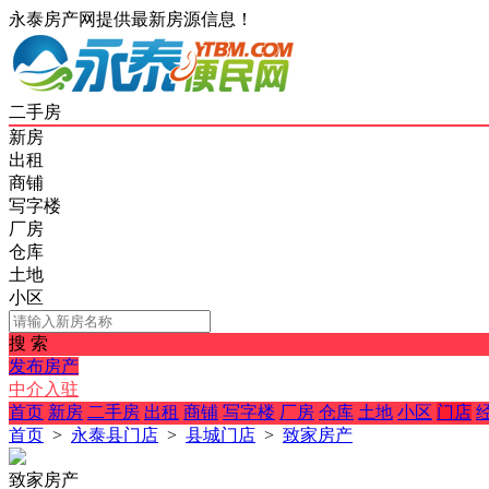
永泰房产网提供最新房源信息！
二手房
新房
出租
商铺
写字楼
厂房
仓库
土地
小区
搜 索
发布房产
中介入驻
首页
新房
二手房
出租
商铺
写字楼
厂房
仓库
土地
小区
门店
首页
>
永泰县门店
>
县城门店
>
致家房产
致家房产