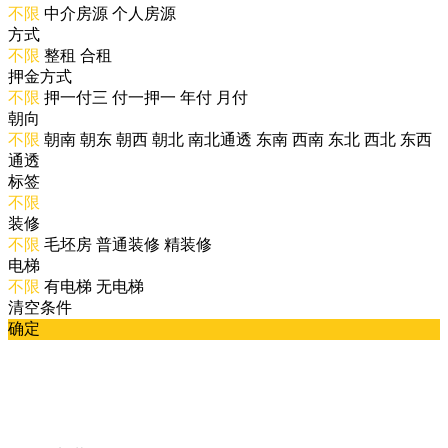
不限
中介房源
个人房源
方式
不限
整租
合租
押金方式
不限
押一付三
付一押一
年付
月付
朝向
不限
朝南
朝东
朝西
朝北
南北通透
东南
西南
东北
西北
东西
通透
标签
不限
装修
不限
毛坯房
普通装修
精装修
电梯
不限
有电梯
无电梯
清空条件
确定