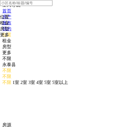
全局导航
首页
位置
房产
租金
发布
房型
我的
更多
位置
租金
房型
更多
不限
永泰县
不限
不限
不限
1室
2室
3室
4室
5室
5室以上
房源