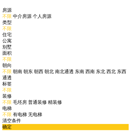
房源
不限
中介房源
个人房源
类型
不限
住宅
公寓
别墅
面积
不限
朝向
不限
朝南
朝东
朝西
朝北
南北通透
东南
西南
东北
西北
东西
通透
标签
不限
装修
不限
毛坯房
普通装修
精装修
电梯
不限
有电梯
无电梯
清空条件
确定