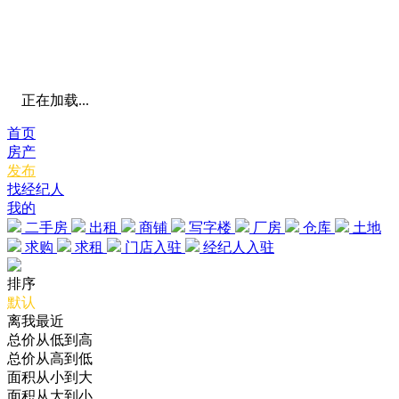
正在加载...
首页
房产
发布
找经纪人
我的
二手房
出租
商铺
写字楼
厂房
仓库
土地
求购
求租
门店入驻
经纪人入驻
排序
默认
离我最近
总价从低到高
总价从高到低
面积从小到大
面积从大到小