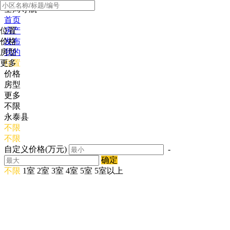
全局导航
首页
位置
房产
价格
发布
房型
我的
更多
位置
价格
房型
更多
不限
永泰县
不限
不限
自定义价格(万元)
-
确定
不限
1室
2室
3室
4室
5室
5室以上