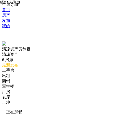
经纪人信息
全局导航
首页
房产
发布
我的
清凉资产黄剑容
清凉资产
6
房源
最新发布
二手房
出租
商铺
写字楼
厂房
仓库
土地
正在加载...