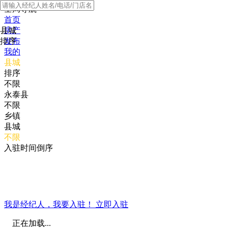
全局导航
首页
县城
房产
排序
发布
我的
县城
排序
不限
永泰县
不限
乡镇
县城
不限
入驻时间倒序
我是经纪人，我要入驻！
立即入驻
正在加载...