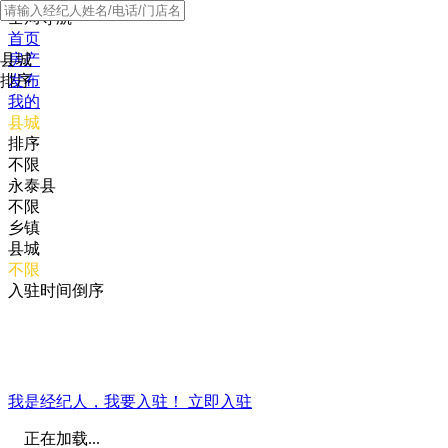
全局导航
首页
县城
房产
排序
发布
我的
县城
排序
不限
永泰县
不限
乡镇
县城
不限
入驻时间倒序
我是经纪人，我要入驻！
立即入驻
正在加载...