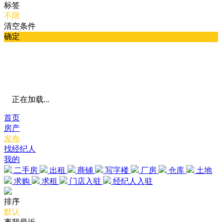
标签
不限
清空条件
确定
正在加载...
首页
房产
发布
找经纪人
我的
二手房
出租
商铺
写字楼
厂房
仓库
土地
求购
求租
门店入驻
经纪人入驻
排序
默认