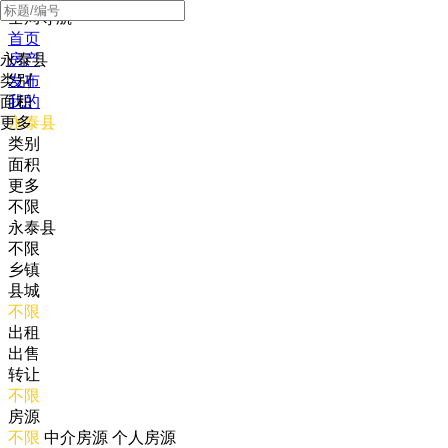
全局导航
首页
永泰县
房产
类别
发布
面积
我的
更多
永泰县
类别
面积
更多
不限
永泰县
不限
乡镇
县城
不限
出租
出售
转让
不限
房源
不限
中介房源
个人房源