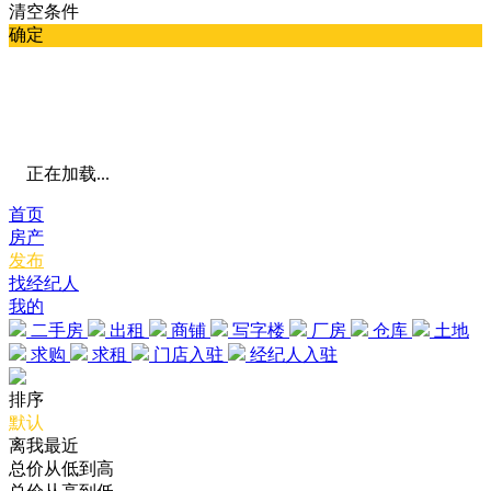
清空条件
确定
正在加载...
首页
房产
发布
找经纪人
我的
二手房
出租
商铺
写字楼
厂房
仓库
土地
求购
求租
门店入驻
经纪人入驻
排序
默认
离我最近
总价从低到高