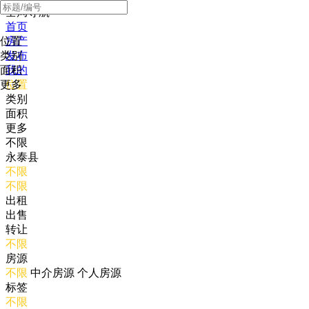
全局导航
首页
位置
房产
类别
发布
面积
我的
更多
位置
类别
面积
更多
不限
永泰县
不限
不限
出租
出售
转让
不限
房源
不限
中介房源
个人房源
标签
不限