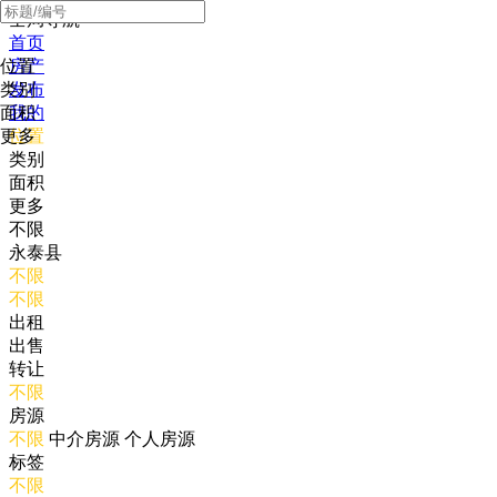
全局导航
首页
位置
房产
类别
发布
面积
我的
更多
位置
类别
面积
更多
不限
永泰县
不限
不限
出租
出售
转让
不限
房源
不限
中介房源
个人房源
标签
不限