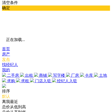
清空条件
确定
正在加载...
首页
房产
发布
找经纪人
我的
二手房
出租
商铺
写字楼
厂房
仓库
土地
求购
求租
门店入驻
经纪人入驻
排序
默认
离我最近
总价从低到高