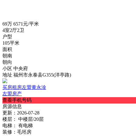
69
万
6571元/平米
4室2厅2卫
户型
105平米
面积
朝南
朝向
小区
中央府
地址
福州市永泰县G355(洋亭路)
买房租房左盟黄永淦
左盟房产
查看手机号码
房源信息
更新：
2026-07-28
楼层：
中楼层/20层
电梯：
有电梯
装修：
毛坯房