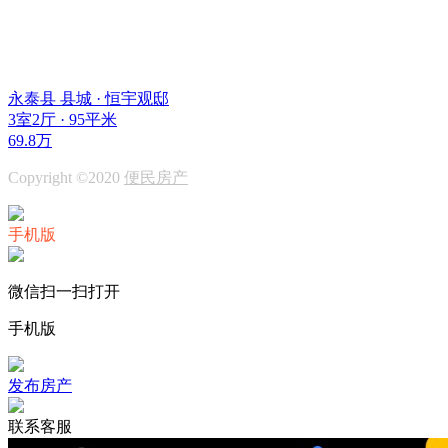
永泰县 县城 · 恒宇观邸
3室2厅 · 95平米
69.8万
Copyright ©2020
便民房产
手机版
微信扫一扫打开
手机版
发布房产
联系客服