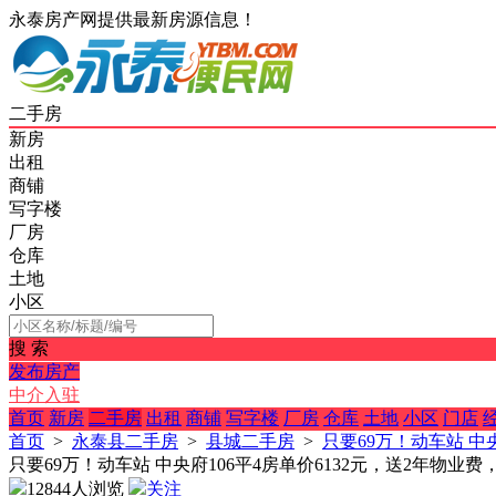
永泰房产网提供最新房源信息！
二手房
新房
出租
商铺
写字楼
厂房
仓库
土地
小区
搜 索
发布房产
中介入驻
首页
新房
二手房
出租
商铺
写字楼
厂房
仓库
土地
小区
门店
首页
>
永泰县二手房
>
县城二手房
>
只要69万！动车站 中
只要69万！动车站 中央府106平4房单价6132元，送2年物业
12844人浏览
关注