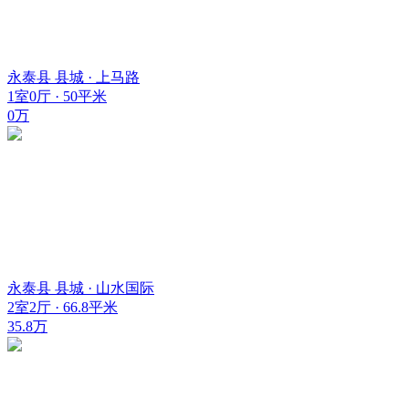
永泰县 县城 · 上马路
1室0厅 · 50平米
0万
永泰县 县城 · 山水国际
2室2厅 · 66.8平米
35.8万