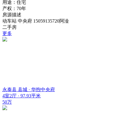
用途：
住宅
产权：
70年
房源描述
动车站 中央府 15059135720阿淦
二手房
更多
永泰县 县城 · 华煦中央府
4室2厅 · 97.93平米
50万