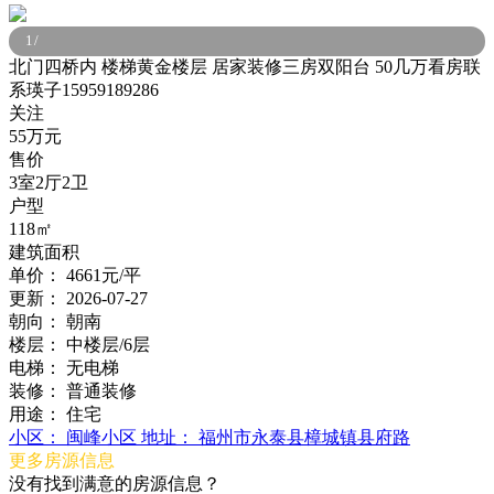
1
/
北门四桥内 楼梯黄金楼层 居家装修三房双阳台 50几万看房联
系瑛子15959189286
关注
55万元
售价
3室2厅2卫
户型
118㎡
建筑面积
单价：
4661元/平
更新：
2026-07-27
朝向：
朝南
楼层：
中楼层/6层
电梯：
无电梯
装修：
普通装修
用途：
住宅
小区：
闽峰小区
地址：
福州市永泰县樟城镇县府路
更多房源信息
没有找到满意的房源信息？