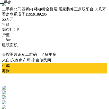
二手房
二手房
北门四桥内 楼梯黄金楼层 居家装修三房双阳台 50几万
看房联系瑛子15959189286
55万元
售价
3室2厅2卫
户型
118㎡
建筑面积
长按图片识别二维码，了解更多
来自[永泰房产网-永泰便民网]
生成
海报