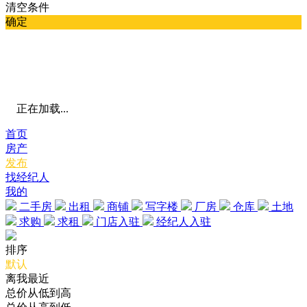
清空条件
确定
正在加载...
首页
房产
发布
找经纪人
我的
二手房
出租
商铺
写字楼
厂房
仓库
土地
求购
求租
门店入驻
经纪人入驻
排序
默认
离我最近
总价从低到高