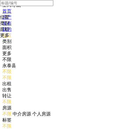
全局导航
首页
位置
房产
类别
发布
面积
我的
更多
位置
类别
面积
更多
不限
永泰县
不限
不限
出租
出售
转让
不限
房源
不限
中介房源
个人房源
标签
不限