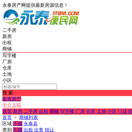
永泰房产网提供最新房源信息！
二手房
新房
出租
商铺
写字楼
厂房
仓库
土地
小区
搜 索
发布房产
中介入驻
首页
新房
二手房
出租
商铺
写字楼
厂房
仓库
土地
小区
门店
首页
>
商铺列表
区域
不限
永泰县
类别
不限
出租
出售
转让