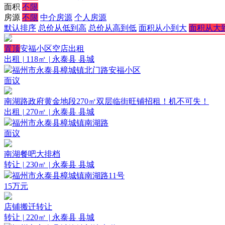
面积
不限
房源
不限
中介房源
个人房源
默认排序
总价从低到高
总价从高到低
面积从小到大
面积从大
置顶
安福小区空店出租
出租
|
118㎡
|
永泰县 县城
福州市永泰县樟城镇北门路安福小区
面议
南湖路政府黄金地段270㎡双层临街旺铺招租！机不可失！
出租
|
270㎡
|
永泰县 县城
福州市永泰县樟城镇南湖路
面议
南湖餐吧大排档
转让
|
230㎡
|
永泰县 县城
福州市永泰县樟城镇南湖路11号
15
万元
店铺搬迁转让
转让
|
220㎡
|
永泰县 县城