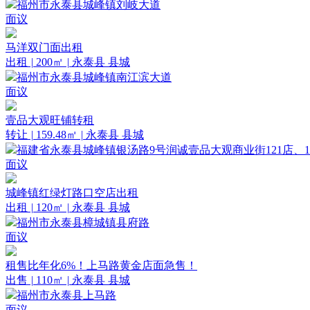
福州市永泰县城峰镇刘岐大道
面议
马洋双门面出租
出租
|
200㎡
|
永泰县 县城
福州市永泰县城峰镇南江滨大道
面议
壹品大观旺铺转租
转让
|
159.48㎡
|
永泰县 县城
福建省永泰县城峰镇银汤路9号润诚壹品大观商业街121店、12
面议
城峰镇红绿灯路口空店出租
出租
|
120㎡
|
永泰县 县城
福州市永泰县樟城镇县府路
面议
租售比年化6%！上马路黄金店面急售！
出售
|
110㎡
|
永泰县 县城
福州市永泰县上马路
面议