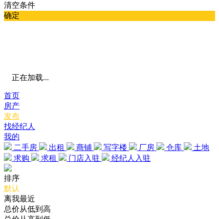
清空条件
确定
正在加载...
首页
房产
发布
找经纪人
我的
二手房
出租
商铺
写字楼
厂房
仓库
土地
求购
求租
门店入驻
经纪人入驻
排序
默认
离我最近
总价从低到高