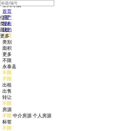
全局导航
首页
位置
房产
类别
发布
面积
我的
更多
位置
类别
面积
更多
不限
永泰县
不限
不限
出租
出售
转让
不限
房源
不限
中介房源
个人房源
标签
不限