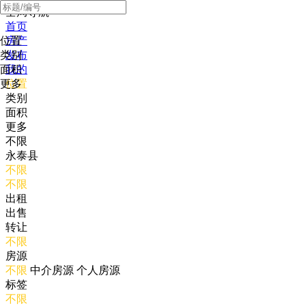
全局导航
首页
位置
房产
类别
发布
面积
我的
更多
位置
类别
面积
更多
不限
永泰县
不限
不限
出租
出售
转让
不限
房源
不限
中介房源
个人房源
标签
不限