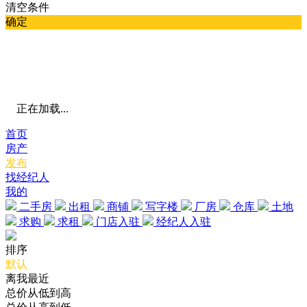
清空条件
确定
正在加载...
首页
房产
发布
找经纪人
我的
二手房
出租
商铺
写字楼
厂房
仓库
土地
求购
求租
门店入驻
经纪人入驻
排序
默认
离我最近
总价从低到高