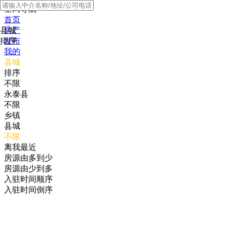
全局导航
首页
县城
房产
排序
发布
我的
县城
排序
不限
永泰县
不限
乡镇
县城
不限
离我最近
房源由多到少
房源由少到多
入驻时间顺序
入驻时间倒序