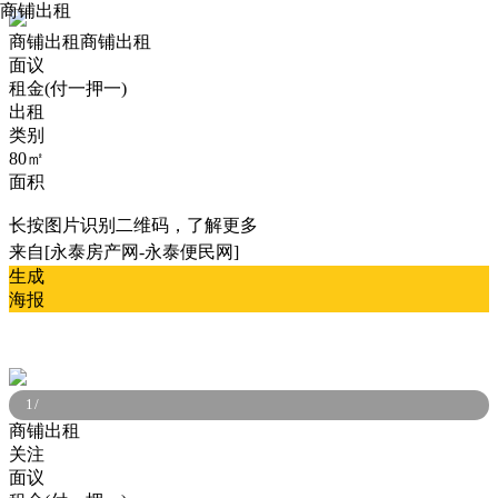
商铺出租
商铺出租
商铺出租
面议
租金(付一押一)
出租
类别
80㎡
面积
长按图片识别二维码，了解更多
来自[永泰房产网-永泰便民网]
生成
海报
1
/
商铺出租
关注
面议