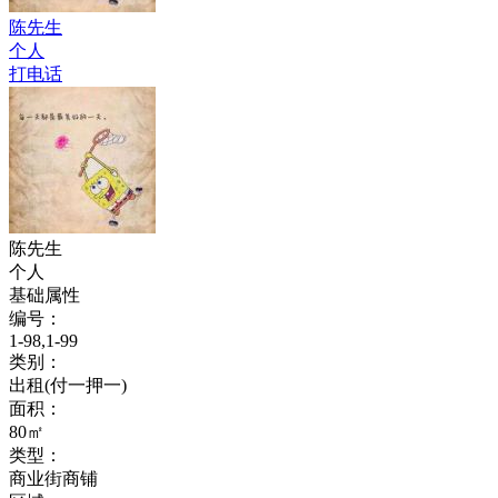
陈先生
个人
打电话
陈先生
个人
基础属性
编号：
1-98,1-99
类别：
出租(付一押一)
面积：
80㎡
类型：
商业街商铺