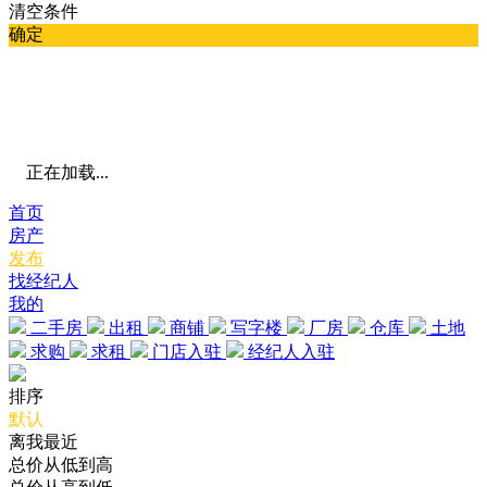
清空条件
确定
正在加载...
首页
房产
发布
找经纪人
我的
二手房
出租
商铺
写字楼
厂房
仓库
土地
求购
求租
门店入驻
经纪人入驻
排序
默认
离我最近
总价从低到高