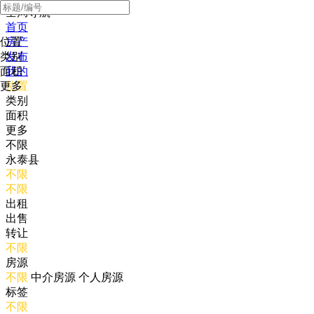
全局导航
首页
位置
房产
类别
发布
面积
我的
更多
位置
类别
面积
更多
不限
永泰县
不限
不限
出租
出售
转让
不限
房源
不限
中介房源
个人房源
标签
不限